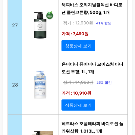
해피바스 오리지널컬렉션 바디로
션 클린코튼향, 500g, 1개
정가 : 12,900원
41% 할인
27
가격 : 7,490원
상품상세 보기
온더바디 퓨어더마 모이스처 바디
로션 무향, 1L, 1개
정가 : 14,900원
26% 할인
28
가격 : 10,910원
상품상세 보기
헤트라스 호텔테라피 바디로션 플
라워샵향, 1.013L, 1개