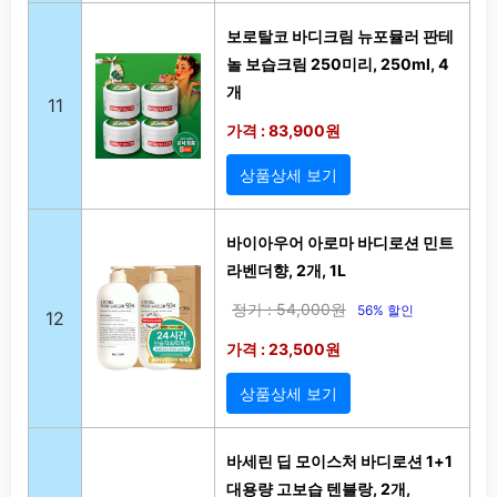
보로탈코 바디크림 뉴포뮬러 판테
놀 보습크림 250미리, 250ml, 4
개
11
가격 : 83,900원
상품상세 보기
바이아우어 아로마 바디로션 민트
라벤더향, 2개, 1L
정가 : 54,000원
56% 할인
12
가격 : 23,500원
상품상세 보기
바세린 딥 모이스처 바디로션 1+1
대용량 고보습 텐블랑, 2개,