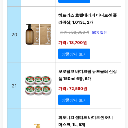
헤트라스 호텔테라피 바디로션 플
라워샵, 1.013L, 2개
정가 : 38,000원
50% 할인
20
가격 : 18,700원
상품상세 보기
보로탈코 바디크림 뉴포뮬러 신상
품 150ml 6통, 6개
21
가격 : 72,580원
상품상세 보기
피토니끄 센티드 바디로션 허니
머스크, 1L, 5개