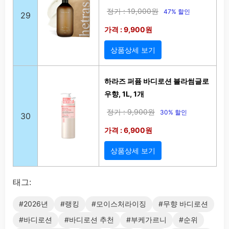
정가 : 19,000원
47% 할인
29
가격 : 9,900원
상품상세 보기
하라즈 퍼퓸 바디로션 블라썸글로
우향, 1L, 1개
정가 : 9,900원
30% 할인
30
가격 : 6,900원
상품상세 보기
태그:
#2026년
#랭킹
#모이스처라이징
#무향 바디로션
#바디로션
#바디로션 추천
#부케가르니
#순위