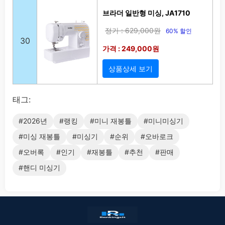
브라더 일반형 미싱, JA1710
정가 : 629,000원
60% 할인
30
가격 : 249,000원
상품상세 보기
태그:
#2026년
#랭킹
#미니 재봉틀
#미니미싱기
#미싱 재봉틀
#미싱기
#순위
#오바로크
#오버록
#인기
#재봉틀
#추천
#판매
#핸디 미싱기