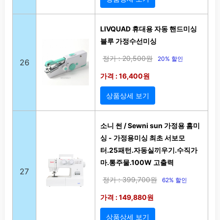
LIVQUAD 휴대용 자동 핸드미싱
블루 가정수선미싱
정가 : 20,500원
20% 할인
26
가격 : 16,400원
상품상세 보기
소니 썬 / Sewni sun 가정용 홈미
싱 - 가정용미싱 최초 서보모
터.25패턴.자동실끼우기.수직가
마.통주물.100W 고출력
27
정가 : 399,700원
62% 할인
가격 : 149,880원
상품상세 보기