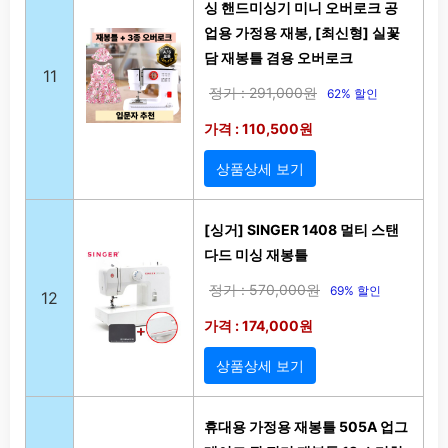
싱 핸드미싱기 미니 오버로크 공
업용 가정용 재봉, [최신형] 실꽃
담 재봉틀 겸용 오버로크
11
정가 : 291,000원
62% 할인
가격 : 110,500원
상품상세 보기
[싱거] SINGER 1408 멀티 스탠
다드 미싱 재봉틀
정가 : 570,000원
69% 할인
12
가격 : 174,000원
상품상세 보기
휴대용 가정용 재봉틀 505A 업그