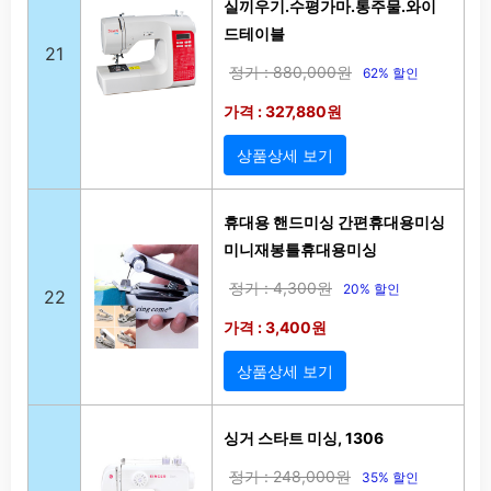
실끼우기.수평가마.통주물.와이
드테이블
21
정가 : 880,000원
62% 할인
가격 : 327,880원
상품상세 보기
휴대용 핸드미싱 간편휴대용미싱
미니재봉틀휴대용미싱
정가 : 4,300원
20% 할인
22
가격 : 3,400원
상품상세 보기
싱거 스타트 미싱, 1306
정가 : 248,000원
35% 할인