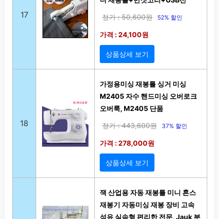
17
정가 : 50,600원
52% 할인
가격 : 24,100원
상품상세 보기
가정용미싱 재봉틀 싱거 미싱
M2405 자수 핸드미싱 오버로크
오버룩, M2405 단품
18
정가 : 443,600원
37% 할인
가격 : 278,000원
상품상세 보기
잭 산업용 자동 재봉틀 미니 혼스
재봉기 자동미싱 재봉 장비 고속
섬유 실속형 편리한 전문, Jauk 분