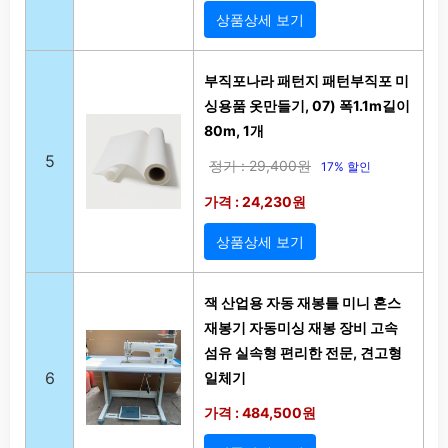
상품상세 보기
부직포나라 패턴지 패턴부직포 미
싱용품 옷만들기, 07) 폭1.1m길이
80m, 1개
5
정가 : 29,400원
17% 할인
가격 : 24,230원
상품상세 보기
잭 산업용 자동 재봉틀 미니 혼스
재봉기 자동미싱 재봉 장비 고속
섬유 실속형 편리한 전문, 견고형
6
일체기
가격 : 484,500원