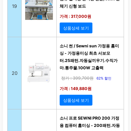
19
체기 신형 보드
가격 : 317,000원
상품상세 보기
소니 썬 / Sewni sun 가정용 홈미
싱 - 가정용미싱 최초 서보모
터.25패턴.자동실끼우기.수직가
마.통주물.100W 고출력
20
정가 : 399,700원
62% 할인
가격 : 149,880원
상품상세 보기
소니 프로 SEWNI PRO 200 가정
용 컴퓨터 홈미싱 - 200패턴.자동