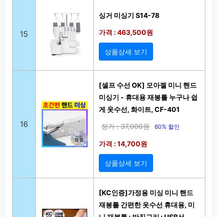
싱거 미싱기 S14-78
가격 : 463,500원
15
상품상세 보기
[셀프 수선 OK] 모아젤 미니 핸드
미싱기 - 휴대용 재봉틀 누구나 쉽
게 옷수선, 화이트, CF-401
16
정가 : 37,000원
60% 할인
가격 : 14,700원
상품상세 보기
[KC인증]가정용 미싱 미니 핸드
재봉틀 간편한 옷수선 휴대용, 미
니 재봉틀+반짓고리+USB선