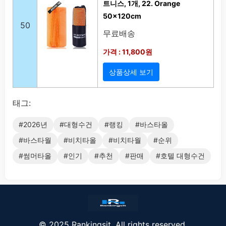
트니스, 1개, 22. Orange
50x120cm
50
무료배송
가격 : 11,800원
상품상세 보기
태그:
#2026년
#대형수건
#랭킹
#바스타올
#바스타월
#비치타올
#비치타월
#순위
#썸머타올
#인기
#추천
#판매
#호텔 대형수건
© 2025 Rankingsit. All rights reserved.