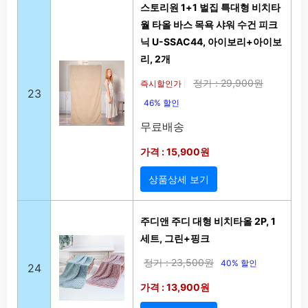
스토리원 1+1 벌집 특대형 비치타
월 타올 바스 목욕 샤워 수건 피크
닉 U-SSAC44, 아이보리+아이보
리, 2개
정가 : 29,900원
즉시할인가
|
23
46% 할인
무료배송
가격 : 15,900원
상품상세 보기
주디앤 주디 대형 비치타올 2P, 1
세트, 그린+핑크
정가 : 23,500원
40% 할인
24
가격 : 13,900원