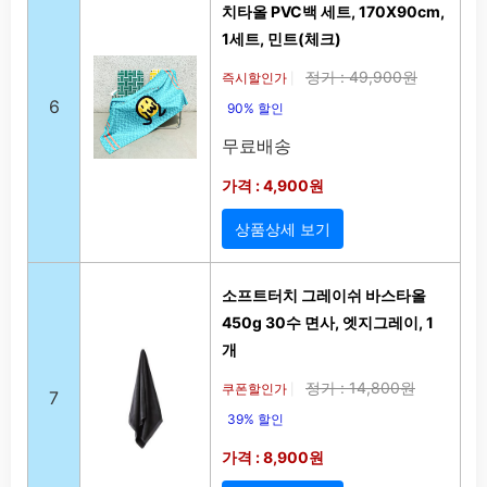
치타올 PVC백 세트, 170X90cm,
1세트, 민트(체크)
정가 : 49,900원
즉시할인가
|
6
90% 할인
무료배송
가격 : 4,900원
상품상세 보기
소프트터치 그레이쉬 바스타올
450g 30수 면사, 엣지그레이, 1
개
정가 : 14,800원
쿠폰할인가
|
7
39% 할인
가격 : 8,900원