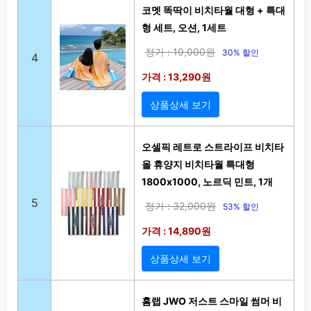
코멧 똑딱이 비치타월 대형 + 특대
형 세트, 오션, 1세트
정가 : 19,000원
30% 할인
4
가격 : 13,290원
상품상세 보기
오셀픽 레트로 스트라이프 비치타
올 휴양지 비치타월 특대형
1800x1000, 노르딕 민트, 1개
5
정가 : 32,000원
53% 할인
가격 : 14,890원
상품상세 보기
홈랩 JWO 저스트 스마일 썸머 비