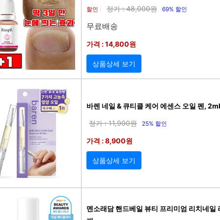
정가 : 48,000원
할인
69% 할인
|
무료배송
가격 : 14,800원
상품상세 보기
바렌 네일 & 큐티클 케어 에센스 오일 펜, 2ml
정가 : 11,900원
25% 할인
가격 : 8,900원
상품상세 보기
멘소래담 핸드베일 뷰티 프리미엄 리치네일 리페어