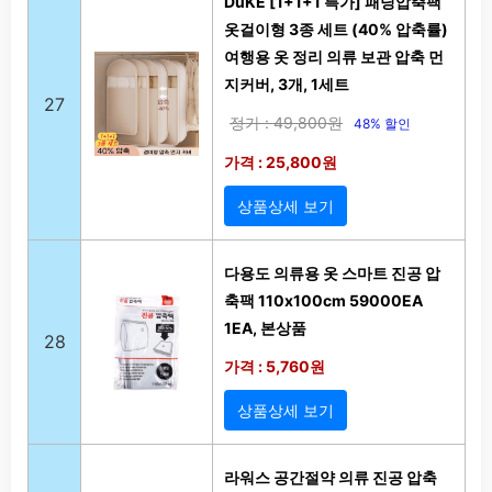
DuKE [1+1+1 특가] 패딩압축팩
옷걸이형 3종 세트 (40% 압축률)
여행용 옷 정리 의류 보관 압축 먼
지커버, 3개, 1세트
27
정가 : 49,800원
48% 할인
가격 : 25,800원
상품상세 보기
다용도 의류용 옷 스마트 진공 압
축팩 110x100cm 59000EA
1EA, 본상품
28
가격 : 5,760원
상품상세 보기
라워스 공간절약 의류 진공 압축