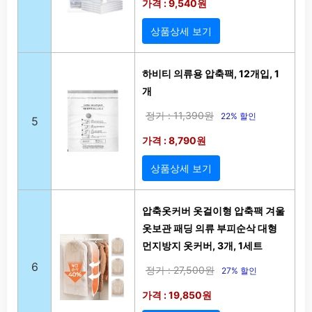
가격 : 9,540원
상품상세 보기
하비티 의류용 압축팩, 12개입, 1
개
정가 : 11,390원
22% 할인
5
가격 : 8,790원
상품상세 보기
압축옷커버 옷걸이형 압축팩 겨울
옷보관 패딩 의류 부피순삭 대형
먼지방지 옷커버, 3개, 1세트
6
정가 : 27,500원
27% 할인
가격 : 19,850원