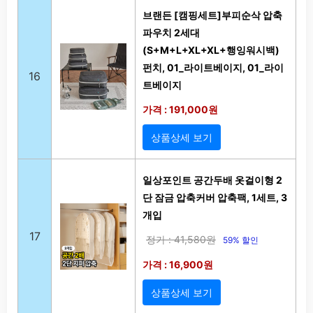
브랜든 [캠핑세트]부피순삭 압축
파우치 2세대
(S+M+L+XL+XL+행잉워시백)
펀치, 01_라이트베이지, 01_라이
16
트베이지
가격 : 191,000원
상품상세 보기
일상포인트 공간두배 옷걸이형 2
단 잠금 압축커버 압축팩, 1세트, 3
개입
17
정가 : 41,580원
59% 할인
가격 : 16,900원
상품상세 보기