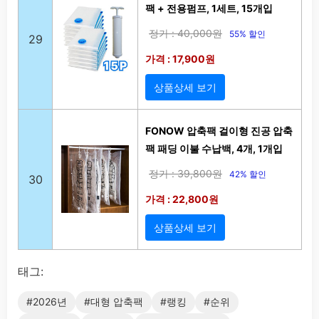
팩 + 전용펌프, 1세트, 15개입
정가 : 40,000원
55% 할인
29
가격 : 17,900원
상품상세 보기
FONOW 압축팩 걸이형 진공 압축
팩 패딩 이불 수납백, 4개, 1개입
정가 : 39,800원
42% 할인
30
가격 : 22,800원
상품상세 보기
태그:
#2026년
#대형 압축팩
#랭킹
#순위