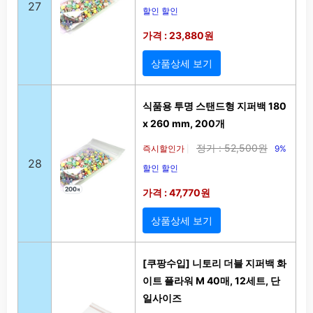
27
할인 할인
가격 : 23,880원
상품상세 보기
식품용 투명 스탠드형 지퍼백 180
x 260 mm, 200개
정가 : 52,500원
즉시할인가
9%
|
28
할인 할인
가격 : 47,770원
상품상세 보기
[쿠팡수입] 니토리 더블 지퍼백 화
이트 플라워 M 40매, 12세트, 단
일사이즈