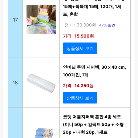
15매+특특대 15매, 120개, 1세
트, 혼합
17
정가 : 30,000원
47% 할인
가격 : 15,900원
상품상세 보기
인비닐 투명 지퍼백, 30 x 40 cm,
100개입, 1개
18
가격 : 14,350원
상품상세 보기
코멧 더블지퍼백 혼합 4종 세트
(미니 50p + 컴팩트 50p + 소형
20p + 대형 20p, 1세트