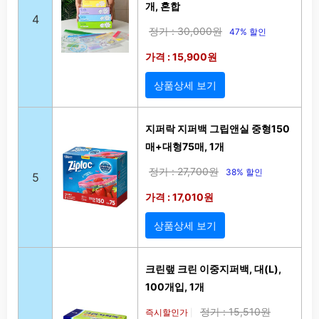
개, 혼합
4
정가 : 30,000원
47% 할인
가격 : 15,900원
상품상세 보기
지퍼락 지퍼백 그립앤실 중형150
매+대형75매, 1개
정가 : 27,700원
38% 할인
5
가격 : 17,010원
상품상세 보기
크린랲 크린 이중지퍼백, 대(L),
100개입, 1개
정가 : 15,510원
즉시할인가
|