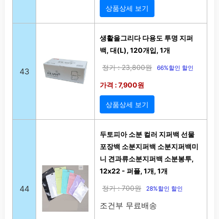
상품상세 보기
생활을그리다 다용도 투명 지퍼
백, 대(L), 120개입, 1개
정가 : 23,800원
66%할인 할인
43
가격 : 7,900원
상품상세 보기
두토피아 소분 컬러 지퍼백 선물
포장백 소분지퍼백 소분지퍼백미
니 견과류소분지퍼백 소분봉투,
12x22 - 퍼플, 1개, 1개
44
정가 : 700원
28%할인 할인
조건부 무료배송