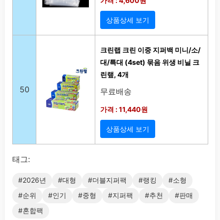
가격 : 4,600원
상품상세 보기
크린랩 크린 이중 지퍼백 미니/소/
대/특대 (4set) 묶음 위생 비닐 크
린랲, 4개
50
무료배송
가격 : 11,440원
상품상세 보기
태그:
#2026년
#대형
#더블지퍼팩
#랭킹
#소형
#순위
#인기
#중형
#지퍼팩
#추천
#판매
#혼합팩