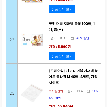
상품상세 보기
코멧 더블 지퍼백 중형 100매, 1
개, 중(M)
정가 : 10,000원
40% 할인
22
가격 : 5,990원
상품상세 보기
[쿠팡수입] 니토리 더블 지퍼백 화
이트 플라워 M 40매, 4세트, 단일
사이즈
정가 : 11,410원
즉시할인가
12%
|
23
할인 할인
가격 : 10,040원