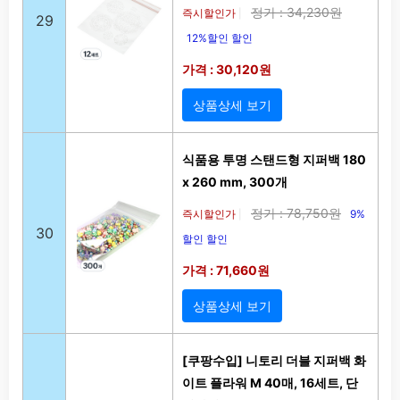
정가 : 34,230원
즉시할인가
|
29
12%할인 할인
가격 : 30,120원
상품상세 보기
식품용 투명 스탠드형 지퍼백 180
x 260 mm, 300개
정가 : 78,750원
즉시할인가
9%
|
30
할인 할인
가격 : 71,660원
상품상세 보기
[쿠팡수입] 니토리 더블 지퍼백 화
이트 플라워 M 40매, 16세트, 단