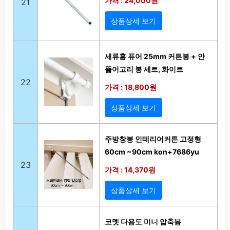
가격 : 24,000원
21
상품상세 보기
세류홈 퓨어 25mm 커튼봉 + 안
뚫어고리 봉 세트, 화이트
22
가격 : 18,800원
상품상세 보기
주방창봉 인테리어커튼 고정형
60cm ~90cm kon+7686yu
23
가격 : 14,370원
상품상세 보기
코멧 다용도 미니 압축봉