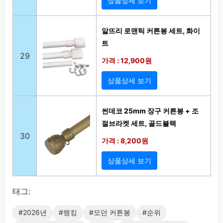
상품상세 보기
알뜨리 로맨틱 커튼봉 세트, 화이
트
29
가격 : 12,900원
상품상세 보기
썬데코 25mm 장구 커튼봉 + 조
절브라켓 세트, 골드블랙
30
가격 : 8,200원
상품상세 보기
태그:
#2026년
#랭킹
#모던 커튼봉
#순위