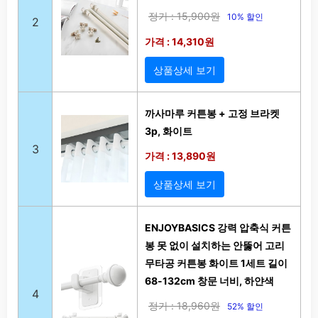
정가 : 15,900원
10% 할인
2
가격 : 14,310원
상품상세 보기
까사마루 커튼봉 + 고정 브라켓
3p, 화이트
3
가격 : 13,890원
상품상세 보기
ENJOYBASICS 강력 압축식 커튼
봉 못 없이 설치하는 안뚫어 고리
무타공 커튼봉 화이트 1세트 길이
68-132cm 창문 너비, 하얀색
4
정가 : 18,960원
52% 할인