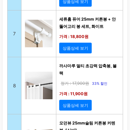
상품상세 보기
세류홈 퓨어 25mm 커튼봉 + 안
뚫어고리 봉 세트, 화이트
7
가격 : 18,800원
상품상세 보기
까사마루 멀티 초강력 압축봉, 블
랙
정가 : 17,900원
33% 할인
8
가격 : 11,900원
상품상세 보기
모던뷰 25mm슬림 커튼봉 커텐