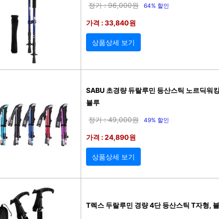
정가 : 96,000원
64% 할인
가격 : 33,840원
상품상세 보기
SABU 초경량 듀랄루민 등산스틱 노르딕워킹스
블루
정가 : 49,000원
49% 할인
가격 : 24,890원
상품상세 보기
T렉스 두랄루민 경량 4단 등산스틱 T자형, 블