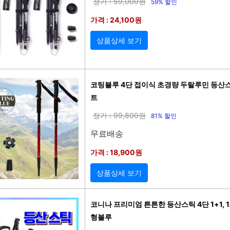
정가 : 59,000원
59% 할인
가격 : 24,100원
상품상세 보기
코팅블루 4단 접이식 초경량 두랄루민 등산스틱
트
정가 : 99,800원
81% 할인
무료배송
가격 : 18,900원
상품상세 보기
코니나 프리미엄 튼튼한 등산스틱 4단 1+1, 
형블루