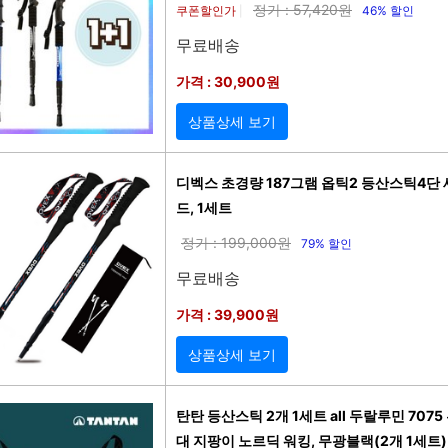
정가 : 57,420원
쿠폰할인가
46% 할인
|
무료배송
가격 : 30,900원
상품상세 보기
디벡스 초경량 187그램 옵틱2 등산스틱4단 
드, 1세트
정가 : 199,000원
79% 할인
무료배송
가격 : 39,900원
상품상세 보기
탄탄 등산스틱 2개 1세트 all 두랄루민 707
대 지팡이 노르딕 워킹, 무광블랙(2개 1세트),