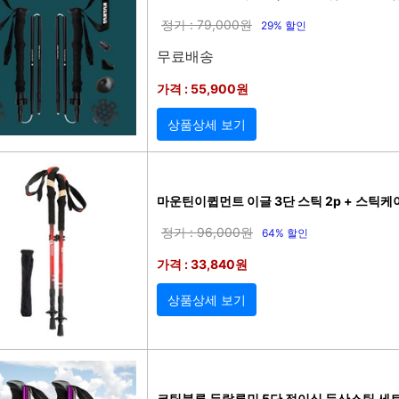
정가 : 79,000원
29% 할인
무료배송
가격 : 55,900원
상품상세 보기
마운틴이큅먼트 이글 3단 스틱 2p + 스틱케이
정가 : 96,000원
64% 할인
가격 : 33,840원
상품상세 보기
코팅블루 두랄루민 5단 접이식 등산스틱 세트