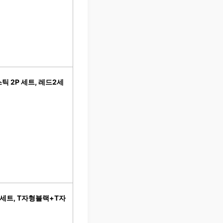
 2P 세트, 레드2세
1세트, T자형블랙+T자