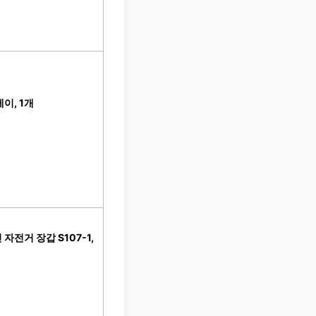
이, 1개
전거 장갑 S107-1,