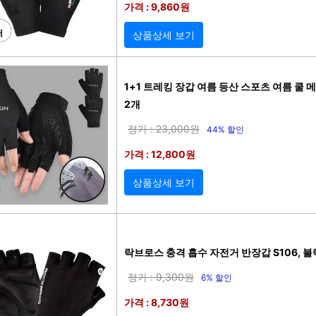
가격 : 9,860원
상품상세 보기
1+1 트레킹 장갑 여름 등산 스포츠 여름 쿨 
2개
정가 : 23,000원
44% 할인
가격 : 12,800원
상품상세 보기
락브로스 충격 흡수 자전거 반장갑 S106, 블
정가 : 9,300원
6% 할인
가격 : 8,730원