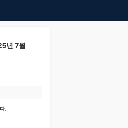
25년 7월
다.