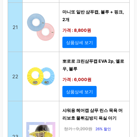
마니또 일반 샴푸캡, 블루 + 핑크,
2개
21
가격 : 8,800원
상품상세 보기
뽀로로 크린샴푸캡 EVA 2p, 옐로
우, 블루
22
가격 : 6,000원
상품상세 보기
샤워용 헤어캡 샴푸 린스 목욕 머
리보호 물튀김방지 욕실 아기
정가 : 9,200원
26% 할인
23