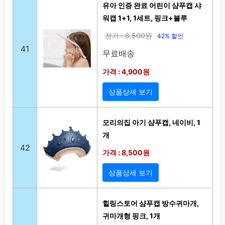
유아 인증 완료 어린이 샴푸캡 샤
워캡 1+1, 1세트, 핑크+블루
정가 : 8,500원
42% 할인
41
무료배송
가격 : 4,900원
상품상세 보기
모리의집 아기 샴푸캡, 네이비, 1
개
42
가격 : 8,500원
상품상세 보기
힐링스토어 샴푸캡 방수귀마개,
귀마개형 핑크, 1개