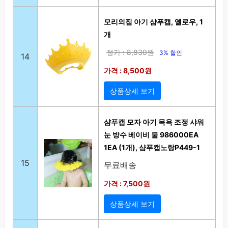
모리의집 아기 샴푸캡, 옐로우, 1
개
정가 : 8,830원
3% 할인
14
가격 : 8,500원
상품상세 보기
샴푸캡 모자 아기 목욕 조정 샤워
눈 방수 베이비 물 986000EA
1EA (1개), 샴푸캡노랑P449-1
15
무료배송
가격 : 7,500원
상품상세 보기