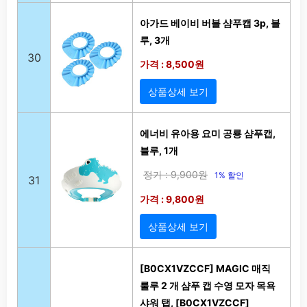
아가드 베이비 버블 샴푸캡 3p, 블
루, 3개
30
가격 : 8,500원
상품상세 보기
에너비 유아용 요미 공룡 샴푸캡,
블루, 1개
정가 : 9,900원
1% 할인
31
가격 : 9,800원
상품상세 보기
[B0CX1VZCCF] MAGIC 매직
룰루 2 개 샴푸 캡 수영 모자 목욕
샤워 탭, [B0CX1VZCCF]