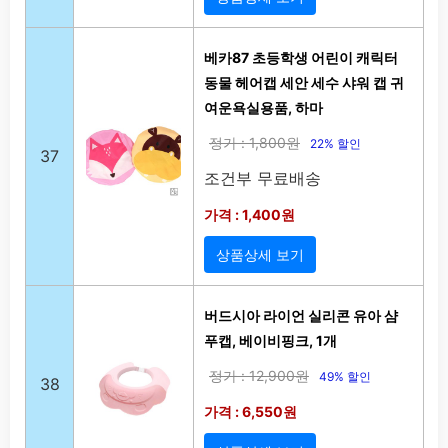
베카87 초등학생 어린이 캐릭터
동물 헤어캡 세안 세수 샤워 캡 귀
여운욕실용품, 하마
정가 : 1,800원
22% 할인
37
조건부 무료배송
가격 : 1,400원
상품상세 보기
버드시아 라이언 실리콘 유아 샴
푸캡, 베이비핑크, 1개
정가 : 12,900원
49% 할인
38
가격 : 6,550원