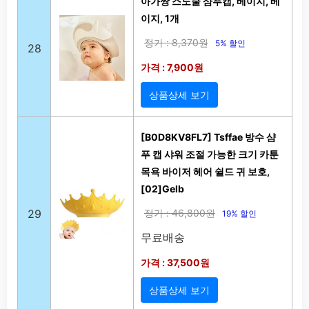
아가짱 스노쿨 샴푸캡, 베이지, 베
이지, 1개
정가 : 8,370원
5% 할인
28
가격 : 7,900원
상품상세 보기
[B0D8KV8FL7] Tsffae 방수 샴
푸 캡 샤워 조절 가능한 크기 카툰
목욕 바이저 헤어 쉴드 귀 보호,
[02]Gelb
29
정가 : 46,800원
19% 할인
무료배송
가격 : 37,500원
상품상세 보기