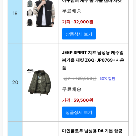
야구점퍼 캐주 봄 가을 잠바 자켓
무료배송
19
가격 : 32,900원
상품상세 보기
JEEP SPIRIT 지프 남성용 캐주얼
봄가을 재킷 ZGQ-JP0769+사은
품
정가 : 128,500원
53% 할인
20
무료배송
가격 : 59,500원
상품상세 보기
마인플로우 남성용 DA 기본 항공