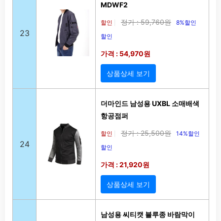
MDWF2
정가 : 59,760원
할인
8%할인
|
23
할인
가격 : 54,970원
상품상세 보기
더마인드 남성용 UXBL 소매배색
항공점퍼
정가 : 25,500원
할인
14%할인
|
24
할인
가격 : 21,920원
상품상세 보기
남성용 씨티캣 블루종 바람막이