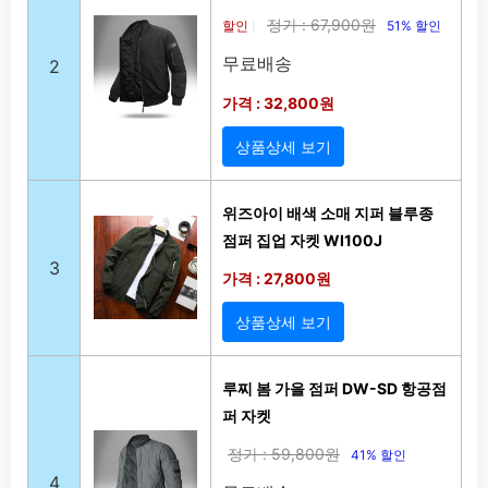
정가 : 67,900원
할인
51% 할인
|
무료배송
2
가격 : 32,800원
상품상세 보기
위즈아이 배색 소매 지퍼 블루종
점퍼 집업 자켓 WI100J
3
가격 : 27,800원
상품상세 보기
루찌 봄 가을 점퍼 DW-SD 항공점
퍼 자켓
정가 : 59,800원
41% 할인
4