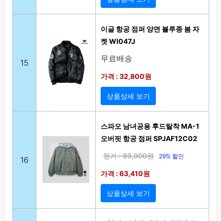
이글 항공 점퍼 양면 블루종 봄 자
켓 WI047J
무료배송
15
가격 : 32,800원
상품상세 보기
스파오 남녀공용 후드탈착 MA-1
오버핏 항공 점퍼 SPJAF12C02
정가 : 89,900원
29% 할인
16
가격 : 63,410원
상품상세 보기