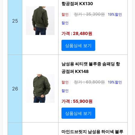
항공점퍼 KX130
정가 : 35,390원
할인
19%할인
|
25
할인
가격 : 28,480원
상품상세 보기
남성용 씨티캣 블루종 솜패딩 항
공점퍼 KX148
정가 : 69,800원
할인
19%할인
|
26
할인
가격 : 55,900원
상품상세 보기
마인드브릿지 남성용 하이넥 블루