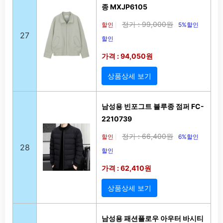
종 MXJP6105
정가 : 99,000원
할인
5%할인
|
27
할인
가격 : 94,050원
상품상세 보기
남성용 빈포그트 블루종 점퍼 FC-
2210739
정가 : 66,400원
할인
6%할인
|
28
할인
가격 : 62,410원
상품상세 보기
남성용 패션플로우 아우터 바시티