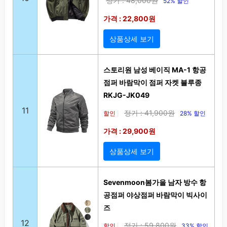
정가 : 48,000원
52% 할인
가격 : 22,800원
상품상세 보기
스토리원 남성 베이직 MA-1 항공
점퍼 바람막이 점퍼 자켓 블루종
RKJG-JK049
11
정가 : 41,900원
할인
28% 할인
|
가격 : 29,900원
상품상세 보기
Sevenmoon봄가을 남자 방수 항
공점퍼 야상점퍼 바람막이 빅사이
즈
12
정가 : 59,800원
할인
33% 할인
|