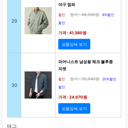
야구 점퍼
정가 : 44,980원
할인
8%할인
|
29
할인
가격 : 41,380원
상품상세 보기
피어니스트 남성용 체크 블루종
자켓
정가 : 30,840원
할인
20%할인
|
30
할인
가격 : 24,670원
상품상세 보기
태그: