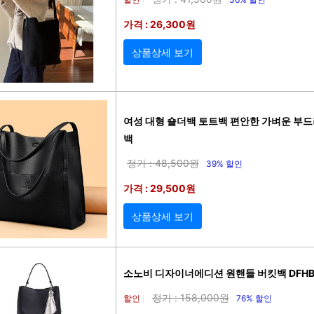
가격 : 26,300원
상품상세 보기
여성 대형 숄더백 토트백 편안한 가벼운 부드
백
정가 : 48,500원
39% 할인
가격 : 29,500원
상품상세 보기
소노비 디자이너에디션 원핸들 버킷백 DFHB7
정가 : 158,000원
할인
76% 할인
|