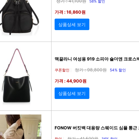
정가 : 41,100원
58% 할인
가격 : 16,860원
상품상세 보기
맥끌라니 여성용 919 소피아 숄더앤 크로스백 
정가 : 98,800원
쿠폰할인
54% 할인
|
가격 : 44,900원
상품상세 보기
FONOW 버킷백 대용량 스웨이드 심플 통근
정가 : 41,500원
할인
36% 할인
|