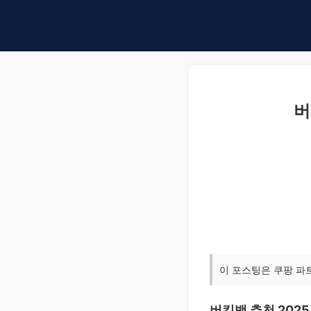
버
이 포스팅은 쿠팡 파
버킷백 추천 202