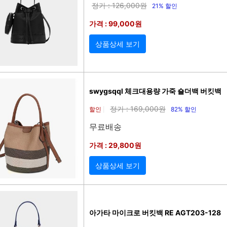
정가 : 126,000원
21% 할인
가격 : 99,000원
상품상세 보기
swygsqql 체크대용량 가죽 숄더백 버킷백
정가 : 169,000원
할인
82% 할인
|
무료배송
가격 : 29,800원
상품상세 보기
아가타 마이크로 버킷백 RE AGT203-128