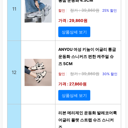
통굽 운동화 4.5CM
11
정가 : 39,860원
할인
25% 할인
|
가격 : 29,860원
상품상세 보기
ANYOU 여성 키높이 어글리 통굽
운동화 스니커즈 편한 캐주얼 슈
즈 5CM
12
정가 : 39,860원
할인
30% 할인
|
가격 : 27,860원
상품상세 보기
리본 메리제인 운동화 발레코어룩
어글리 플랫 스트랩 슈즈 스니커
즈