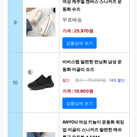
여성 캐주얼 캔버스 스니커즈 운
동화 슈즈
무료배송
9
가격 : 25,970원
상품상세 보기
비바스텝 발편한 런닝화 남성 운
동화 어글리 슈즈
정가 : 79,000원
할인
74% 할인
|
10
가격 : 19,900원
상품상세 보기
ANYOU 여성 키높이 운동화 워킹
업 어글리 스니커즈 발편한 메쉬