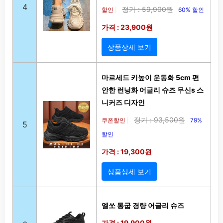
4
정가 : 59,900원
할인
60% 할인
|
가격 : 23,900원
상품상세 보기
마르세드 키높이 운동화 5cm 편
안한 런닝화 어글리 슈즈 무신s 스
니커즈 디자인
정가 : 93,500원
쿠폰할인
79%
|
5
할인
가격 : 19,300원
상품상세 보기
엘쏘 통굽 경량 어글리 슈즈
가격 : 19,900원