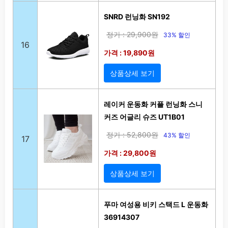
SNRD 런닝화 SN192
정가 : 29,900원
33% 할인
16
가격 : 19,890원
상품상세 보기
레이커 운동화 커플 런닝화 스니
커즈 어글리 슈즈 UT1B01
정가 : 52,800원
43% 할인
17
가격 : 29,800원
상품상세 보기
푸마 여성용 비키 스택드 L 운동화
36914307