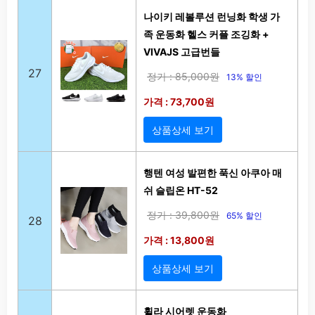
나이키 레볼루션 런닝화 학생 가
족 운동화 헬스 커플 조깅화 +
VIVAJS 고급번들
27
정가 : 85,000원
13% 할인
가격 : 73,700원
상품상세 보기
행텐 여성 발편한 푹신 아쿠아 매
쉬 슬립온 HT-52
정가 : 39,800원
65% 할인
28
가격 : 13,800원
상품상세 보기
휠라 시어렛 운동화