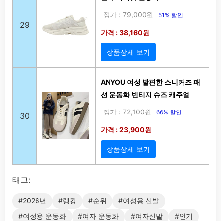
정가 : 79,000원
51% 할인
29
가격 : 38,160원
상품상세 보기
ANYOU 여성 발편한 스니커즈 패
션 운동화 빈티지 슈즈 캐주얼
정가 : 72,100원
66% 할인
30
가격 : 23,900원
상품상세 보기
태그:
#2026년
#랭킹
#순위
#여성용 신발
#여성용 운동화
#여자 운동화
#여자신발
#인기