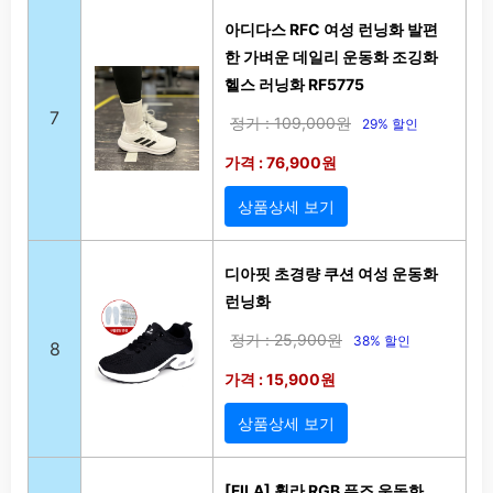
아디다스 RFC 여성 런닝화 발편
한 가벼운 데일리 운동화 조깅화
헬스 러닝화 RF5775
7
정가 : 109,000원
29% 할인
가격 : 76,900원
상품상세 보기
디아핏 초경량 쿠션 여성 운동화
런닝화
정가 : 25,900원
38% 할인
8
가격 : 15,900원
상품상세 보기
[FILA] 휠라 RGB 퓨즈 운동화