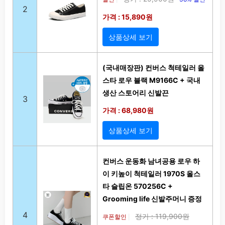
2
가격 : 15,890원
상품상세 보기
(국내매장판) 컨버스 척테일러 올
스타 로우 블랙 M9166C + 국내
생산 스토어리 신발끈
3
가격 : 68,980원
상품상세 보기
컨버스 운동화 남녀공용 로우 하
이 키높이 척테일러 1970S 올스
타 슬립온 570256C +
Grooming life 신발주머니 증정
4
정가 : 119,900원
쿠폰할인
|