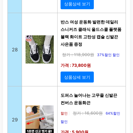
상품상세 보기
반스 여성 운동화 발편한 데일리
스니커즈 클래식 올드스쿨 플랫폼
블랙 화이트 고탄성 캡슐 신발끈
사은품 증정
28
정가 : 118,900원
37%할인 할인
가격 : 73,800원
상품상세 보기
도퍼스 늘어나는 고무줄 신발끈
컨버스 운동화끈
정가 : 16,600원
할인
64%할인
|
29
할인
가격 : 5,900원