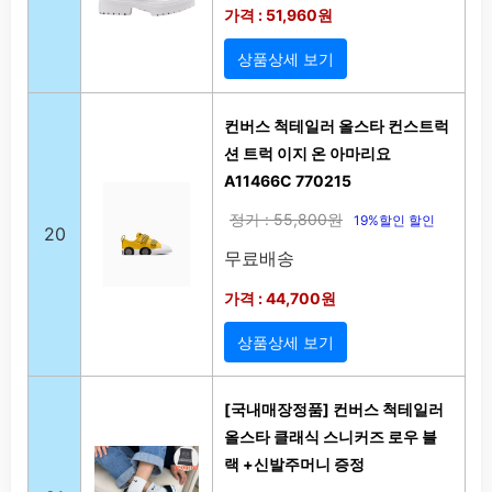
가격 : 51,960원
상품상세 보기
컨버스 척테일러 올스타 컨스트럭
션 트럭 이지 온 아마리요
A11466C 770215
정가 : 55,800원
19%할인 할인
20
무료배송
가격 : 44,700원
상품상세 보기
[국내매장정품] 컨버스 척테일러
올스타 클래식 스니커즈 로우 블
랙 +신발주머니 증정