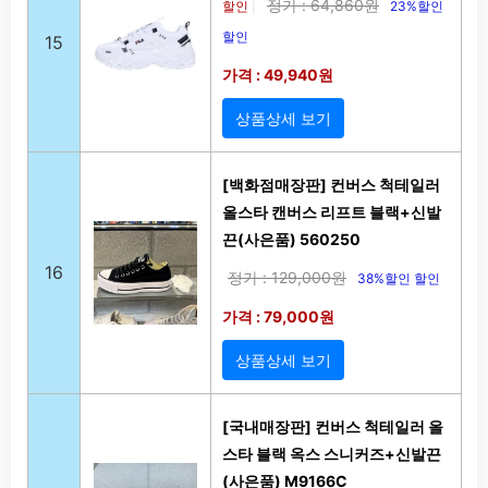
정가 : 64,860원
할인
23%할인
|
할인
15
가격 : 49,940원
상품상세 보기
[백화점매장판] 컨버스 척테일러
올스타 캔버스 리프트 블랙+신발
끈(사은품) 560250
16
정가 : 129,000원
38%할인 할인
가격 : 79,000원
상품상세 보기
[국내매장판] 컨버스 척테일러 올
스타 블랙 옥스 스니커즈+신발끈
(사은품) M9166C