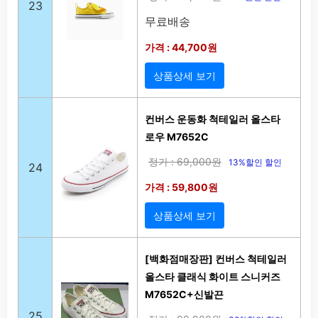
23
무료배송
가격 : 44,700원
상품상세 보기
컨버스 운동화 척테일러 올스타
로우 M7652C
정가 : 69,000원
13%할인 할인
24
가격 : 59,800원
상품상세 보기
[백화점매장판] 컨버스 척테일러
올스타 클래식 화이트 스니커즈
M7652C+신발끈
25