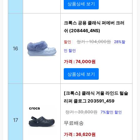
상품상세 보기
크록스 공용 클래식 퍼에버 크러
쉬 (208446_4NS)
정가 : 104,000원
할인
28%할
|
16
인 할인
가격 : 74,000원
상품상세 보기
[크록스] 클래식 겨울 라인드 털슬
리퍼 클로그 203591_459
정가 : 39,800원
7%할인 할인
17
무료배송
가격 : 36,620원