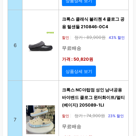
상품상세 보기
크록스 클래식 블리첸 4 클로그 공
용 털샌들 210846-0C4
정가 : 89,900원
할인
43% 할인
|
6
무료배송
가격 : 50,820원
상품상세 보기
크록스 NC야탑점 성인 남녀공용
바야밴드 클로그 윈터화이트/멀티
(베이지) 205089-1LI
정가 : 74,900원
할인
23% 할인
|
7
무료배송