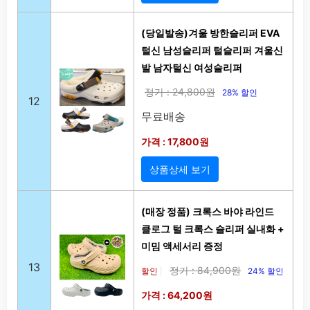
(당일발송)겨울 방한슬리퍼 EVA
털신 남성슬리퍼 털슬리퍼 겨울신
발 남자털신 여성슬리퍼
정가 : 24,800원
28% 할인
12
무료배송
가격 : 17,800원
상품상세 보기
(매장 정품) 크록스 바야 라인드
클로그 털 크록스 슬리퍼 실내화 +
미밈 액세서리 증정
13
정가 : 84,900원
할인
24% 할인
|
가격 : 64,200원