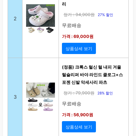
리
정가 : 94,900원
27% 할인
2
무료배송
가격 : 69,000원
상품상세 보기
(정품) 크록스 털신 털 내피 겨울
털슬리퍼 바야 라인드 클로그+스
포젠 신발 악세사리 파츠
정가 : 79,900원
28% 할인
3
무료배송
가격 : 56,900원
상품상세 보기