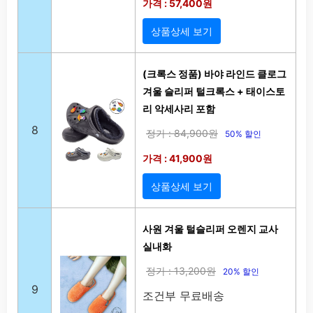
가격 : 57,400원
상품상세 보기
(크록스 정품) 바야 라인드 클로그
겨울 슬리퍼 털크록스 + 태이스토
리 악세사리 포함
8
정가 : 84,900원
50% 할인
가격 : 41,900원
상품상세 보기
사원 겨울 털슬리퍼 오렌지 교사
실내화
정가 : 13,200원
20% 할인
9
조건부 무료배송