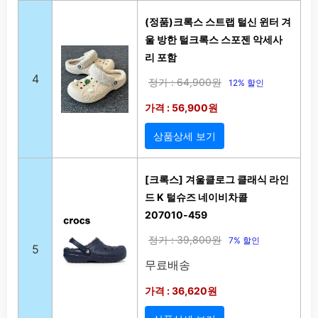
(정품)크록스 스트랩 털신 윈터 겨
울 방한 털크록스 스포젠 악세사
리 포함
4
정가 : 64,900원
12% 할인
가격 : 56,900원
상품상세 보기
[크록스] 겨울클로그 클래식 라인
드 K 털슈즈 네이비차콜
207010-459
정가 : 39,800원
7% 할인
5
무료배송
가격 : 36,620원