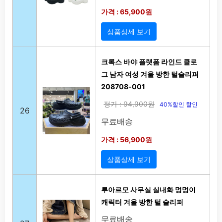
가격 : 65,900원
상품상세 보기
크록스 바야 플랫폼 라인드 클로
그 남자 여성 겨울 방한 털슬리퍼
208708-001
정가 : 94,900원
40%할인 할인
26
무료배송
가격 : 56,900원
상품상세 보기
루아르모 사무실 실내화 멍멍이
캐릭터 겨울 방한 털 슬리퍼
무료배송