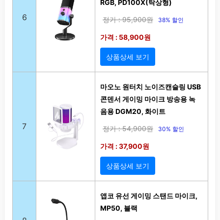
RGB, PD100X(탁상형)
6
정가 : 95,900원
38% 할인
가격 : 58,900원
상품상세 보기
마오노 원터치 노이즈캔슬링 USB
콘덴서 게이밍 마이크 방송용 녹
음용 DGM20, 화이트
7
정가 : 54,900원
30% 할인
가격 : 37,900원
상품상세 보기
앱코 유선 게이밍 스탠드 마이크,
MP50, 블랙