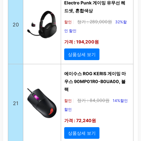
Electro Punk 게이밍 유무선 헤
드셋, 혼합색상
정가 : 289,000원
할인
32%할
|
20
인 할인
가격 : 194,200원
상품상세 보기
에이수스 ROG KERIS 게이밍 마
우스 90MP01R0-B0UA00, 블
랙
정가 : 84,000원
할인
14%할인
|
21
할인
가격 : 72,240원
상품상세 보기