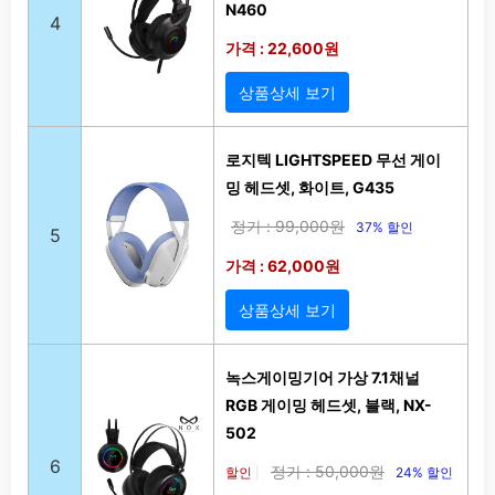
N460
4
가격 : 22,600원
상품상세 보기
로지텍 LIGHTSPEED 무선 게이
밍 헤드셋, 화이트, G435
정가 : 99,000원
37% 할인
5
가격 : 62,000원
상품상세 보기
녹스게이밍기어 가상 7.1채널
RGB 게이밍 헤드셋, 블랙, NX-
502
6
정가 : 50,000원
할인
24% 할인
|