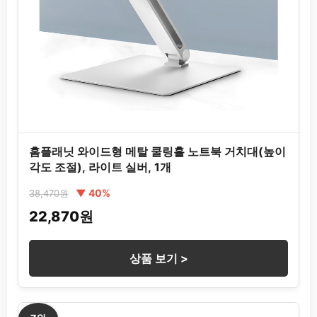
홈플래닛 와이드형 메탈 쿨링홀 노트북 거치대(높이
각도 조절), 라이트 실버, 1개
▼ 40%
38,470원
22,870원
상품 보기 >