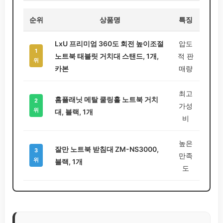
순위
상품명
특징
LxU 프리미엄 360도 회전 높이조절
압도
1
노트북 태블릿 거치대 스탠드, 1개,
적 판
위
카본
매량
최고
홈플래닛 메탈 쿨링홀 노트북 거치
2
가성
위
대, 블랙, 1개
비
높은
잘만 노트북 받침대 ZM-NS3000,
3
만족
위
블랙, 1개
도