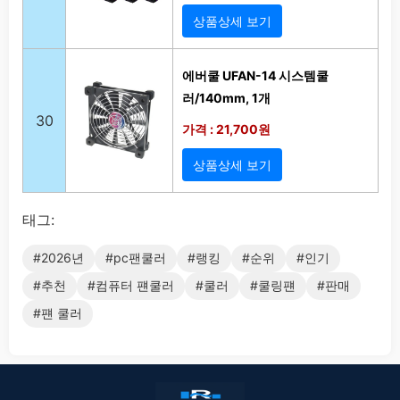
상품상세 보기
에버쿨 UFAN-14 시스템쿨
러/140mm, 1개
30
가격 : 21,700원
상품상세 보기
태그:
#2026년
#pc팬쿨러
#랭킹
#순위
#인기
#추천
#컴퓨터 퍤쿨러
#쿨러
#쿨링퍤
#판매
#퍤 쿨러