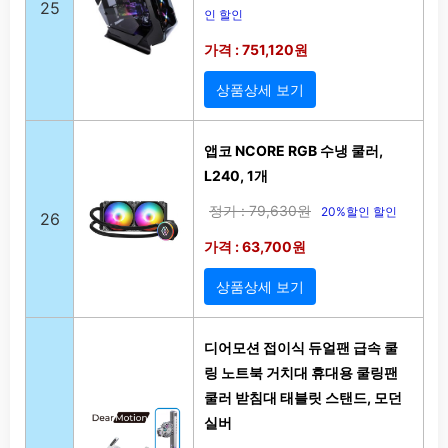
25
인 할인
가격 : 751,120원
상품상세 보기
앱코 NCORE RGB 수냉 쿨러,
L240, 1개
정가 : 79,630원
20%할인 할인
26
가격 : 63,700원
상품상세 보기
디어모션 접이식 듀얼팬 급속 쿨
링 노트북 거치대 휴대용 쿨링팬
쿨러 받침대 태블릿 스탠드, 모던
실버