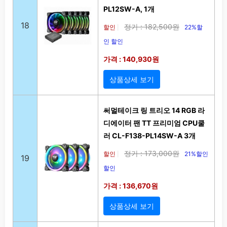
PL12SW-A, 1개
18
정가 : 182,500원
할인
22%할
|
인 할인
가격 : 140,930원
상품상세 보기
써멀테이크 링 트리오 14 RGB 라
디에이터 팬 TT 프리미엄 CPU쿨
러 CL-F138-PL14SW-A 3개
정가 : 173,000원
할인
21%할인
|
19
할인
가격 : 136,670원
상품상세 보기