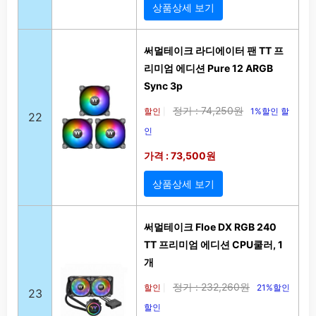
상품상세 보기
써멀테이크 라디에이터 팬 TT 프
리미엄 에디션 Pure 12 ARGB
Sync 3p
정가 : 74,250원
할인
1%할인 할
|
22
인
가격 : 73,500원
상품상세 보기
써멀테이크 Floe DX RGB 240
TT 프리미엄 에디션 CPU쿨러, 1
개
정가 : 232,260원
할인
21%할인
|
23
할인